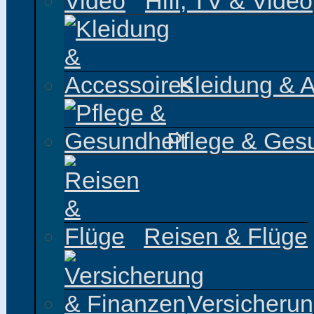
Hifi, TV & Video
Kleidung & 
Pflege & Ges
Reisen & Flüge
Versicheru