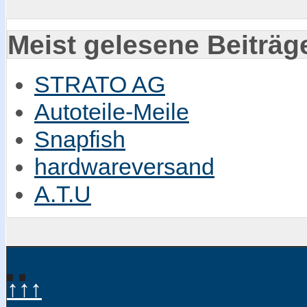
Meist gelesene Beiträg
STRATO AG
Autoteile-Meile
Snapfish
hardwareversand
A.T.U
↑↑↑