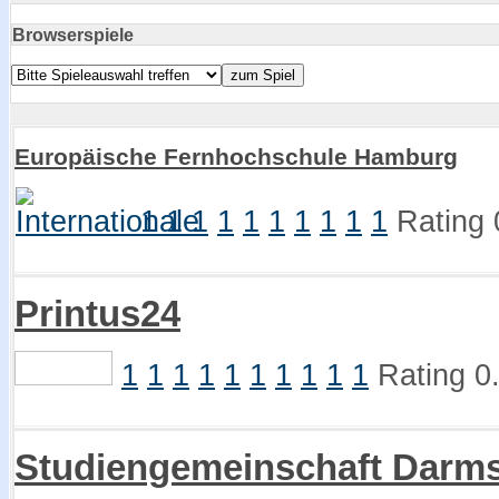
Browserspiele
Europäische Fernhochschule Hamburg
1
1
1
1
1
1
1
1
1
1
Rating 
Printus24
1
1
1
1
1
1
1
1
1
1
Rating 0
Studiengemeinschaft Darms