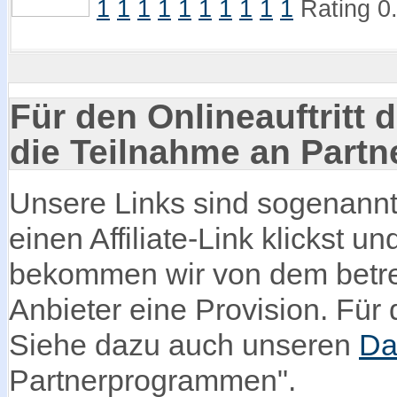
1
1
1
1
1
1
1
1
1
1
Rating 0
Für den Onlineauftritt d
die Teilnahme an Part
Unsere Links sind sogenannte
einen Affiliate-Link klickst u
bekommen wir von dem betre
Anbieter eine Provision. Für d
Siehe dazu auch unseren
Da
Partnerprogrammen".