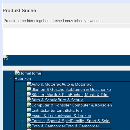
Produkt-Suche
Home
Rubriken
Auto & Motorrad
Blumen & Geschenke
Bücher, Musik & Film
Büro & Schule
Computer & Konsolen
Eintrittskarten
Essen & Trinken
Familie, Sport & Spiel
Foto & Camcorder