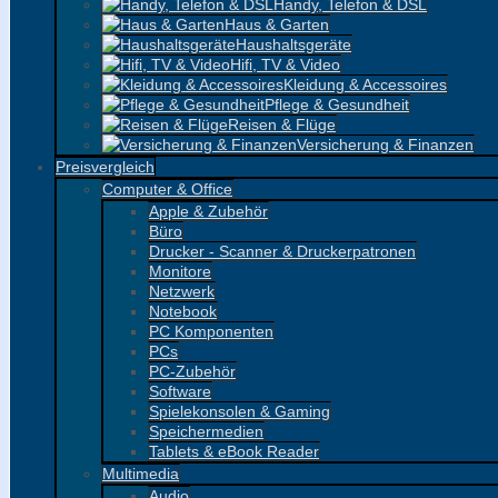
Handy, Telefon & DSL
Haus & Garten
Haushaltsgeräte
Hifi, TV & Video
Kleidung & Accessoires
Pflege & Gesundheit
Reisen & Flüge
Versicherung & Finanzen
Preisvergleich
Computer & Office
Apple & Zubehör
Büro
Drucker - Scanner & Druckerpatronen
Monitore
Netzwerk
Notebook
PC Komponenten
PCs
PC-Zubehör
Software
Spielekonsolen & Gaming
Speichermedien
Tablets & eBook Reader
Multimedia
Audio