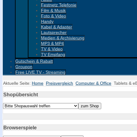
Festnetz Telefonie
Film & Musik
Foto & Video
Handy
Kabel & Adapter
Lautsprecher
Medien & Archivierung
MP3 & MP4
TV & Video
TV Empfang
Gutschein & Rabatt
Groupon
Free LIVE TV - Streaming
Aktuelle Seite:
Home
Preisvergleich
Computer & Office
Tablets & 
Shopübersicht
Browserspiele