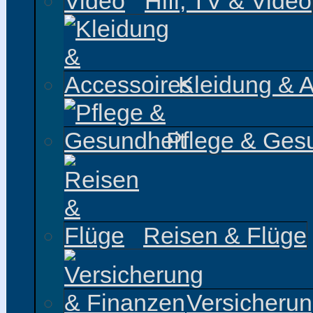
Hifi, TV & Video
Kleidung & 
Pflege & Ges
Reisen & Flüge
Versicheru