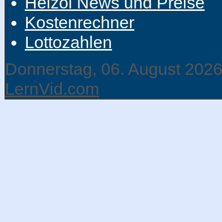
Heizöl News und Preise
Kostenrechner
Lottozahlen
Donnerstag, 06. August 202
LernVid.com