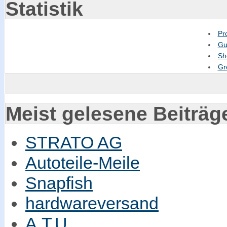
Statistik
Pr
Gu
Sh
Gr
Meist gelesene Beiträg
STRATO AG
Autoteile-Meile
Snapfish
hardwareversand
A.T.U