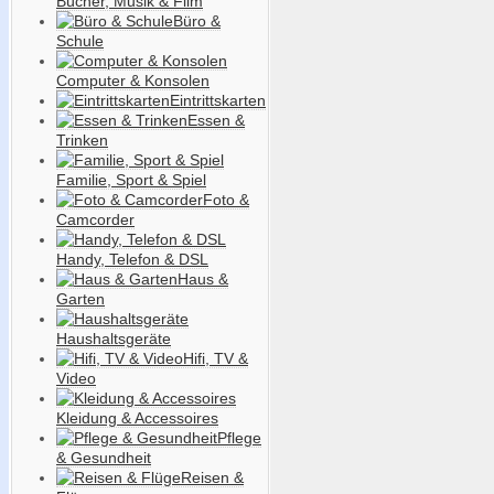
Bücher, Musik & Film
Büro &
Schule
Computer & Konsolen
Eintrittskarten
Essen &
Trinken
Familie, Sport & Spiel
Foto &
Camcorder
Handy, Telefon & DSL
Haus &
Garten
Haushaltsgeräte
Hifi, TV &
Video
Kleidung & Accessoires
Pflege
& Gesundheit
Reisen &