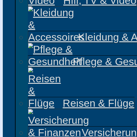
Hifi, TV & Video
Kleidung & 
Pflege & Ges
Reisen & Flüge
Versicheru