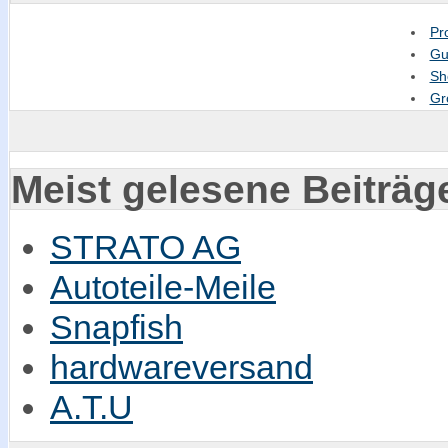
Pr
Gu
Sh
Gr
Meist gelesene Beiträg
STRATO AG
Autoteile-Meile
Snapfish
hardwareversand
A.T.U